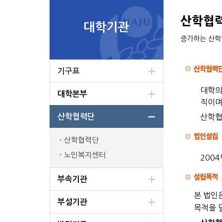
산학협
대학기관
증가하는 산학
기구표
대학의
대학본부
직이며
산학협력단
산학협
산학협력단
노인복지센터
2004
부속기관
본 법인
부설기관
목적을 