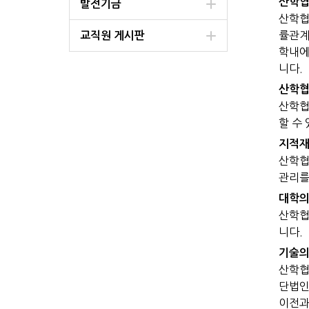
산학협
발전기금
산학협
률관계
교직원 게시판
학내에
니다.
산학협
산학협
할 수
지적재
산학협
관리를
대학의
산학협
니다.
기술의
산학협
단법인
이전과