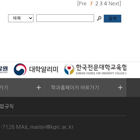
[Pre
2
3
4
Next]
1
가기
학과홈페이지 바로가기
업규칙
-7128 MAIL.
master@kgrc.ac.kr